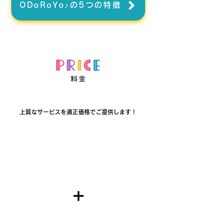
ODoRoYo♪の5つの特徴
​上質なサービスを適正価格でご提供します！
​入会金
​¥16,500
​（税込）
​+