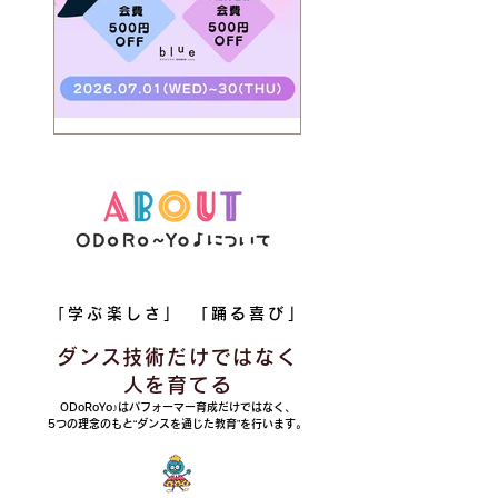
【KIDS】7月お友達紹キャンペ
ーン🌞
「学ぶ楽しさ」 「踊る喜び」
ダンス技術だけではなく
人を育てる
ODoRoYo♪はパフォーマー育成だけではなく、
5つの理念のもと“ダンスを通じた教育”を行います。